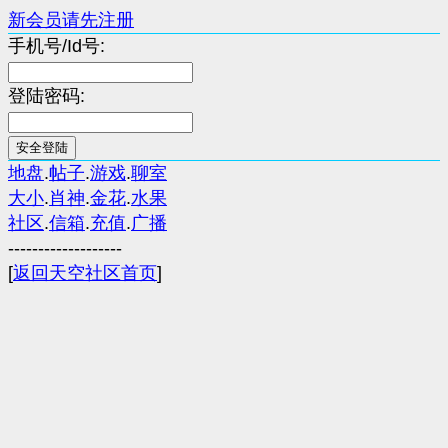
新会员请先注册
手机号/Id号:
登陆密码:
地盘
.
帖子
.
游戏
.
聊室
大小
.
肖神
.
金花
.
水果
社区
.
信箱
.
充值
.
广播
-------------------
[
返回天空社区首页
]