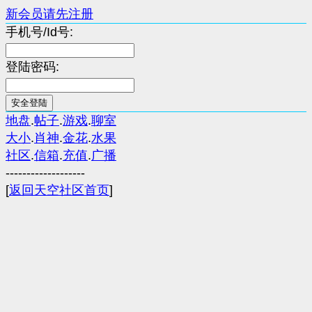
新会员请先注册
手机号/Id号:
登陆密码:
地盘
.
帖子
.
游戏
.
聊室
大小
.
肖神
.
金花
.
水果
社区
.
信箱
.
充值
.
广播
-------------------
[
返回天空社区首页
]