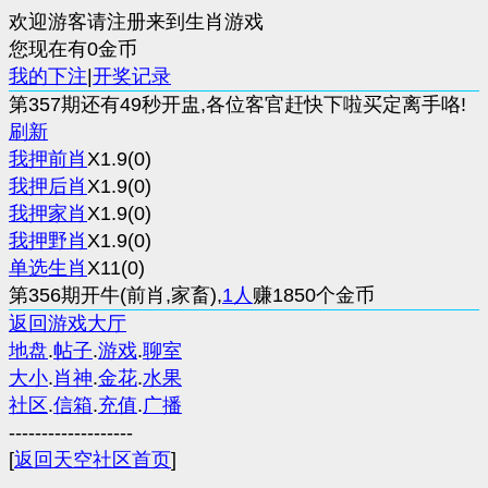
欢迎游客请注册来到生肖游戏
您现在有0金币
我的下注
|
开奖记录
第357期还有49秒开盅,各位客官赶快下啦买定离手咯!
刷新
我押前肖
X1.9(0)
我押后肖
X1.9(0)
我押家肖
X1.9(0)
我押野肖
X1.9(0)
单选生肖
X11(0)
第356期开牛(前肖,家畜),
1人
赚1850个金币
返回游戏大厅
地盘
.
帖子
.
游戏
.
聊室
大小
.
肖神
.
金花
.
水果
社区
.
信箱
.
充值
.
广播
-------------------
[
返回天空社区首页
]