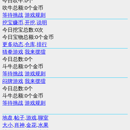
今日吹牛:0个
吹牛总额:0个金币
等待挑战
游戏规则
挖宝赚币
.
开挖
.
说明
今日挖宝总数:0次
今日宝物总额:0个金币
更多动态
.
仓库
.
排行
猜拳游戏
我来摆擂
今日总数:0个
斗牛总额:0个金币
等待挑战
游戏规则
闷牌游戏
我来摆擂
今日总数:0个
斗牛总额:0个金币
等待挑战
游戏规则
地盘
.
帖子
.
游戏
.
聊室
大小
.
肖神
.
金花
.
水果