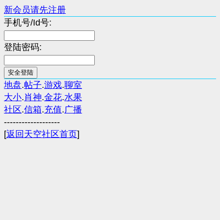
新会员请先注册
手机号/Id号:
登陆密码:
地盘
.
帖子
.
游戏
.
聊室
大小
.
肖神
.
金花
.
水果
社区
.
信箱
.
充值
.
广播
-------------------
[
返回天空社区首页
]