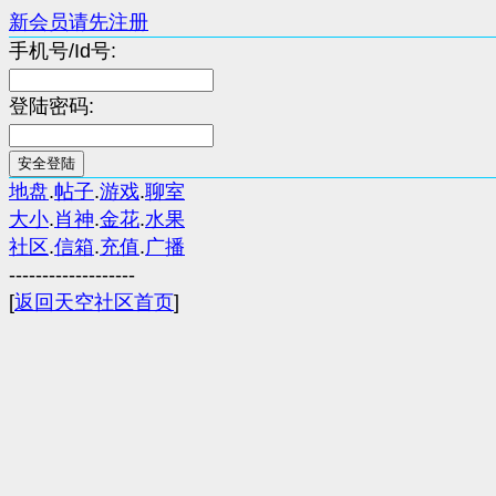
新会员请先注册
手机号/Id号:
登陆密码:
地盘
.
帖子
.
游戏
.
聊室
大小
.
肖神
.
金花
.
水果
社区
.
信箱
.
充值
.
广播
-------------------
[
返回天空社区首页
]