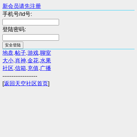
新会员请先注册
手机号/Id号:
登陆密码:
地盘
.
帖子
.
游戏
.
聊室
大小
.
肖神
.
金花
.
水果
社区
.
信箱
.
充值
.
广播
-------------------
[
返回天空社区首页
]