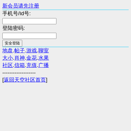
新会员请先注册
手机号/Id号:
登陆密码:
地盘
.
帖子
.
游戏
.
聊室
大小
.
肖神
.
金花
.
水果
社区
.
信箱
.
充值
.
广播
-------------------
[
返回天空社区首页
]