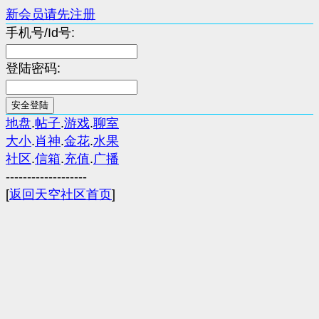
新会员请先注册
手机号/Id号:
登陆密码:
地盘
.
帖子
.
游戏
.
聊室
大小
.
肖神
.
金花
.
水果
社区
.
信箱
.
充值
.
广播
-------------------
[
返回天空社区首页
]