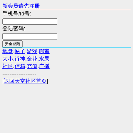
新会员请先注册
手机号/Id号:
登陆密码:
地盘
.
帖子
.
游戏
.
聊室
大小
.
肖神
.
金花
.
水果
社区
.
信箱
.
充值
.
广播
-------------------
[
返回天空社区首页
]