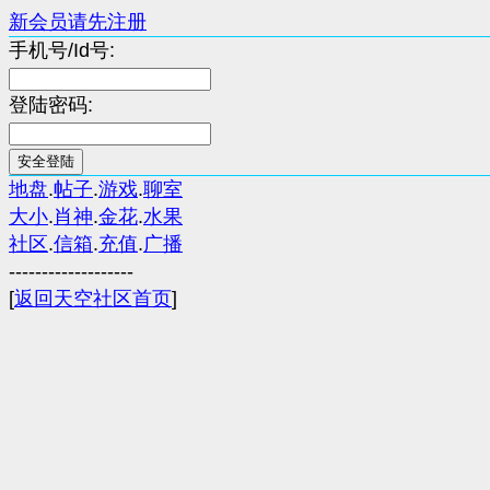
新会员请先注册
手机号/Id号:
登陆密码:
地盘
.
帖子
.
游戏
.
聊室
大小
.
肖神
.
金花
.
水果
社区
.
信箱
.
充值
.
广播
-------------------
[
返回天空社区首页
]