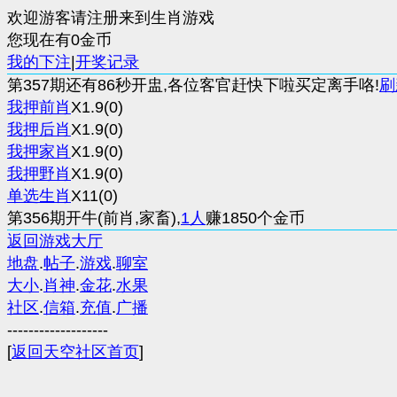
欢迎游客请注册来到生肖游戏
您现在有0金币
我的下注
|
开奖记录
第357期还有86秒开盅,各位客官赶快下啦买定离手咯!
刷
我押前肖
X1.9(0)
我押后肖
X1.9(0)
我押家肖
X1.9(0)
我押野肖
X1.9(0)
单选生肖
X11(0)
第356期开牛(前肖,家畜),
1人
赚1850个金币
返回游戏大厅
地盘
.
帖子
.
游戏
.
聊室
大小
.
肖神
.
金花
.
水果
社区
.
信箱
.
充值
.
广播
-------------------
[
返回天空社区首页
]