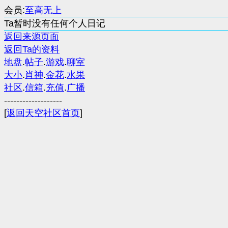
会员:
至高无上
Ta暂时没有任何个人日记
返回来源页面
返回Ta的资料
地盘
.
帖子
.
游戏
.
聊室
大小
.
肖神
.
金花
.
水果
社区
.
信箱
.
充值
.
广播
-------------------
[
返回天空社区首页
]